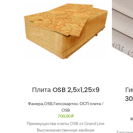
Плита OSB 2,5х1,25х9
Ги
30
Фанера,OSB,Гипсокартон
,
ОСП плита /
OSB
₽
Ф
Преимущества плиты OSB от Grand Line
Высококачественная хвойная
Гипсока