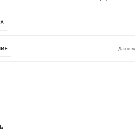
РА
НИЕ
Для пол
ТЬ