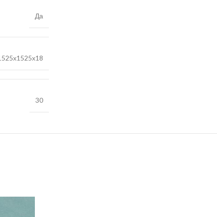
Да
1525х1525х18
30