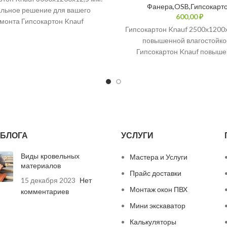
Фанера,OSB,Гипсокарт
льное решение для вашего
₽
монта Гипсокартон Knauf
Гипсокартон Knauf 2500х1200
000х1200х12,5 мм — это
повышенной влагостойко
рсальный материал, который
Гипсокартон Knauf повыш
подходит для
влагостойкости предназнач
использования в помещен
повышенным уровнем влажно
БЛОГА
УСЛУГИ
Виды кровельных
Мастера и Услуги
материалов
Прайс доставки
15 декабря 2023
Нет
Монтаж окон ПВХ
комментариев
Мини экскаватор
Калькуляторы