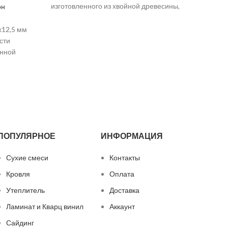
изготовленного из хвойной древесины,
он
Преи
ели и сосны. Прочность и способность
влагос
удерживать
х12,5 мм
2500х1
сти
отли
енной
ен для
иях с
сти. Он
ПОПУЛЯРНОЕ
ИНФОРМАЦИЯ
Сухие смеси
Контакты
Кровля
Оплата
Утеплитель
Доставка
Ламинат и Кварц винил
Аккаунт
Сайдинг