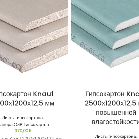
псокартон Knauf
Гипсокартон Kn
00х1200х12,5 мм
2500х1200х12,5
повышенной
Листы гипсокартона
,
влагостойкост
анера,OSB,Гипсокартон
₽
Листы гипсокартона
,
ртон Knauf 3000х1200х12,5 мм: