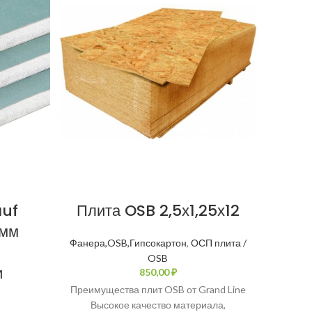
auf
Плита OSB 2,5х1,25х12
Г
 мм
2
Фанера,OSB,Гипсокартон
,
ОСП плита /
OSB
и
₽
Преимущества плит OSB от Grand Line
Высокое качество материала,