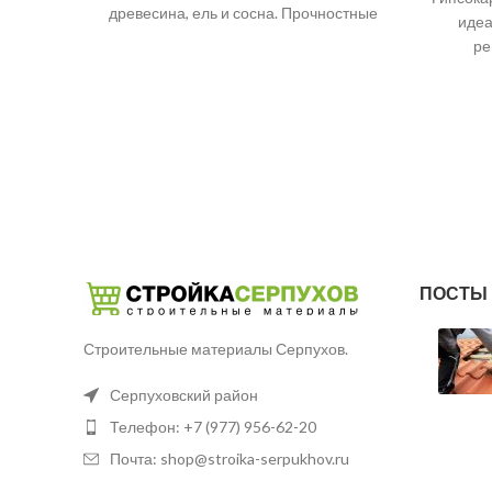
древесина, ель и сосна. Прочностные
идеа
свойства и способность удерживать
ре
крепеж обеспечиваются характером
3
униве
ПОСТЫ 
Строительные материалы Серпухов.
Серпуховский район
Телефон: +7 (977) 956-62-20
Почта: shop@stroika-serpukhov.ru