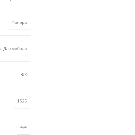
Фанера
а. Для мебели
ФК
1525
4/4