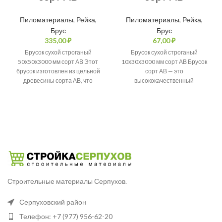
Пиломатериалы
,
Рейка,
Пиломатериалы
,
Рейка,
Брус
Брус
₽
₽
Брусок сухой строганый
Брусок сухой строганый
50х50х3000 мм сорт АВ Этот
10х30х3000 мм сорт АВ Брусок
брусок изготовлен из цельной
сорт АВ — это
древесины сорта АВ, что
высококачественный
гарантирует его высокое
строганный пиломатериал,
качество
изготовленный из цельной
древесины хвойных
Строительные материалы Серпухов.
Серпуховский район
Телефон: +7 (977) 956-62-20