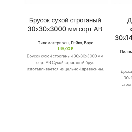
Брусок сухой строганый
Д
30х30х3000 мм сорт АВ
30х1
Пиломатериалы
,
Рейка, Брус
₽
Пило
Брусок сухой строганый 30х30х3000 мм
сорт АВ Сухой строганый брус
изготавливается из цельной древесины,
Доска
и является идеальным материалом для
30х
строительства
строг
высоко
который