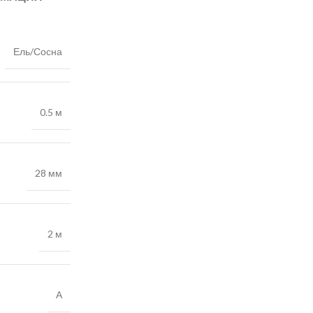
Ель/Сосна
0.5 м
28 мм
2 м
А