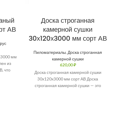
ганый
Доска строганная
Бру
рт АВ
камерной сушки
20х
30х120х3000 мм сорт АВ
Брус
П
Пиломатериалы
,
Доска строганная
х3000 мм
Брусок 
камерной сушки
лен из
сорт 
₽
В, что
наде
Доска строганная камерной сушки
чество
к
30х120х3000 мм сорт АВ Доска
строганная камерной сушки — это
идеальный материал для различных
строительных работ.