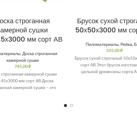
оска строганная
Брусок сухой стро
камерной сушки
50х50х3000 мм со
45х3000 мм сорт АВ
Пиломатериалы
,
Рейка, 
₽
материалы
,
Доска строганная
Брусок сухой строганый 50х50
камерной сушки
сорт АВ Этот брусок изготов
₽
цельной древесины сорта А
 строганная камерной сушки
гарантирует его высокое ка
145х3000 мм сорт АВ Доска
анная камерной сушки – это
качественный пиломатериал,
 обладает рядом преимуществ