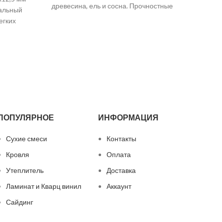
древесина, ель и сосна. Прочностные
еальный
Гипсок
свойства и способность удерживать
егких
вла
крепеж обеспечиваются характером
одвесных
отлича
ен
спе
о
анти
ПОПУЛЯРНОЕ
ИНФОРМАЦИЯ
Сухие смеси
Контакты
Кровля
Оплата
Утеплитель
Доставка
Ламинат и Кварц винил
Аккаунт
Сайдинг