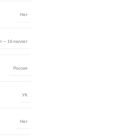
Нет
т — 16 паллет
Россия
УК
Нет