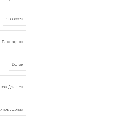
30000098
Гипсокартон
Волма
лков. Для стен
их помещений