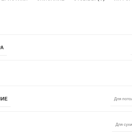
РА
НИЕ
Для пото
Для сух