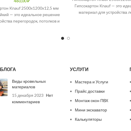
₽
Гипсокартон Knauf — это ид
ртон Knauf 2500х1200х12,5 мм
материал для устройства л
ойкий — это идеальное решение
межкомнатных перегородок, п
ойства перегородок, потолков и
потолков и облицовки ст
цовки стен в помещениях с
повышенной
БЛОГА
УСЛУГИ
Виды кровельных
Мастера и Услуги
материалов
Прайс доставки
15 декабря 2023
Нет
Монтаж окон ПВХ
комментариев
Мини экскаватор
Калькуляторы