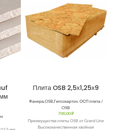
auf
Плита OSB 2,5х1,25х9
Г
 мм
3
Фанера,OSB,Гипсокартон
,
ОСП плита /
OSB
₽
он
Преимущества плиты OSB от Grand Line
Высококачественная хвойная
х12,5 мм