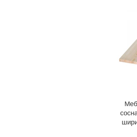
Меб
сосна
шири