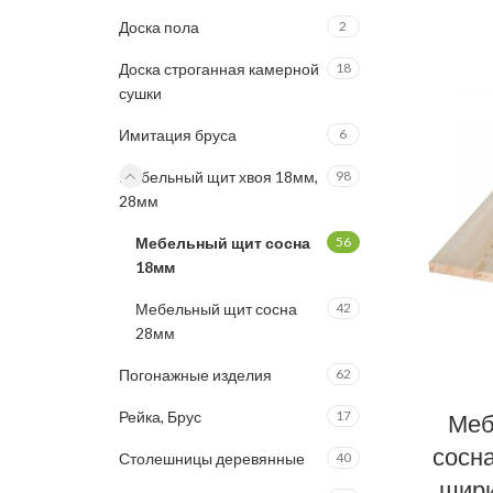
Доска пола
2
Доска строганная камерной
18
сушки
Имитация бруса
6
Мебельный щит хвоя 18мм,
98
28мм
Мебельный щит сосна
56
18мм
Мебельный щит сосна
42
28мм
Погонажные изделия
62
Рейка, Брус
17
Меб
сосна
Столешницы деревянные
40
шири