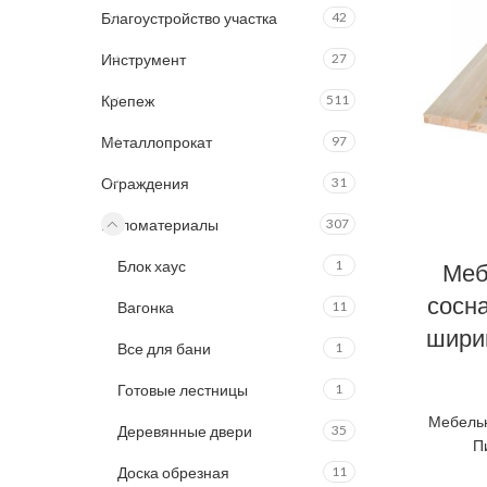
Благоустройство участка
42
Инструмент
27
Крепеж
511
Металлопрокат
97
Ограждения
31
Пиломатериалы
307
Блок хаус
1
Меб
сосна
Вагонка
11
шири
Все для бани
1
Готовые лестницы
1
Мебель
Деревянные двери
35
П
Доска обрезная
11