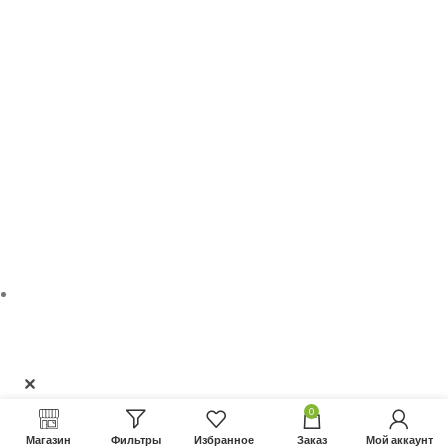
Не нашли нужный товар?
Позвоните нам +7 (977) 956-62-20
0
Магазин
Фильтры
Избранное
Заказ
Мой аккаунт