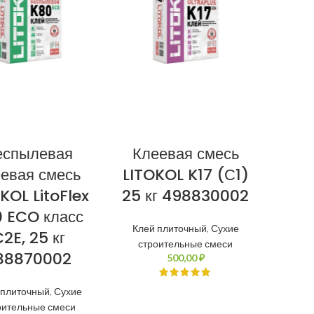
еспылевая
Клеевая смесь
еевая смесь
LITOKOL K17 (С1)
KOL LitoFlex
25 кг 498830002
 ECO класс
Клей плиточный
,
Сухие
2E, 25 кг
строительные смеси
88870002
₽
 плиточный
,
Сухие
оительные смеси