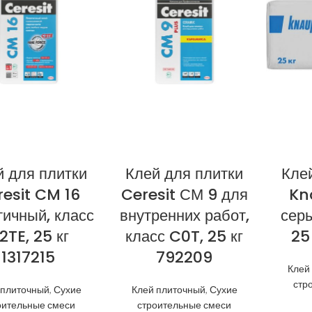
й для плитки
Клей для плитки
Кле
resit CM 16
Ceresit СМ 9 для
Kn
тичный, класс
внутренних работ,
серы
2TE, 25 кг
класс C0T, 25 кг
25
1317215
792209
Клей
стр
 плиточный
,
Сухие
Клей плиточный
,
Сухие
оительные смеси
строительные смеси