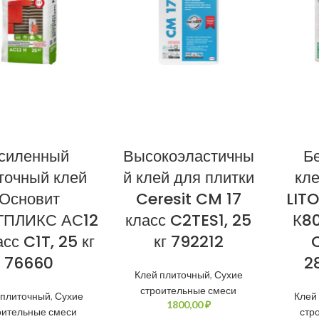
силенный
Высокоэластичны
Б
точный клей
й клей для плитки
кл
Основит
Ceresit CM 17
LITO
ПЛИКС АС12
класс C2TES1, 25
К80
сс C1T, 25 кг
кг 792212
C
76660
2
Клей плиточный
,
Сухие
строительные смеси
 плиточный
,
Сухие
Клей
₽
оительные смеси
стр