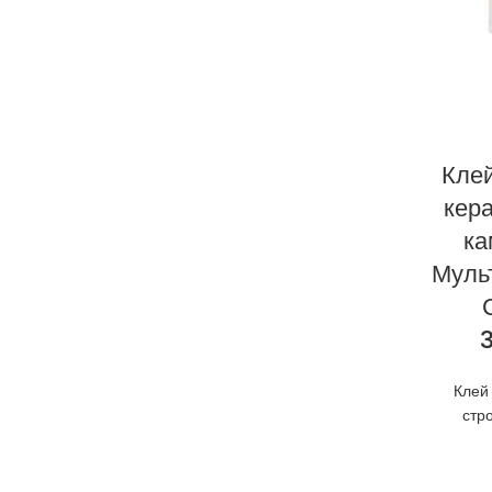
Клей
кер
ка
Муль
Клей
стр