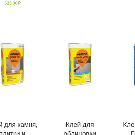
₽
й для камня,
Клей для
Кле
плитки и
облицовки
Г