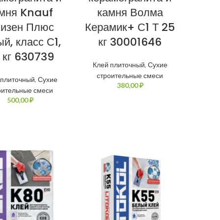
мня Knauf
камня Волма
изен Плюс
Керамик+ С1 Т 25
й, класс С1,
кг 30001646
 кг 630739
Клей плиточный
,
Сухие
строительные смеси
 плиточный
,
Сухие
₽
оительные смеси
₽