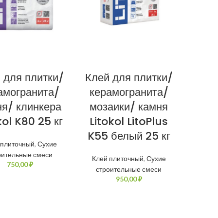
 для плитки/
Клей для плитки/
амогранита/
керамогранита/
ня/ клинкера
мозаики/ камня
kol K80 25 кг
Litokol LitoPlus
K55 белый 25 кг
 плиточный
,
Сухие
оительные смеси
Клей плиточный
,
Сухие
₽
строительные смеси
₽