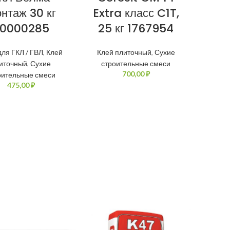
нтаж 30 кг
Extra класс C1T,
0000285
25 кг 1767954
для ГКЛ / ГВЛ
,
Клей
Клей плиточный
,
Сухие
иточный
,
Сухие
строительные смеси
₽
оительные смеси
₽