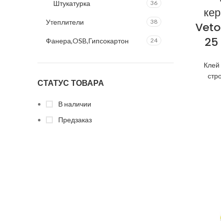
Штукатурка
36
кер
Утеплители
38
Veton
25
Фанера,OSB,Гипсокартон
24
Клей
стр
СТАТУС ТОВАРА
В наличии
Предзаказ