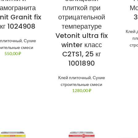
амогранита
плиткой при
Мо
it Granit fix
отрицательной
3
 кг 1024908
температуре
Клей 
Vetonit ultra fix
пл
 плиточный
,
Сухие
winter класс
стр
оительные смеси
C2TS1, 25 кг
₽
1001890
Клей плиточный
,
Сухие
строительные смеси
₽