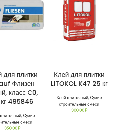
й для плитки
Клей для плитки
auf Флизен
LITOKOL K47 25 кг
й, класс С0,
Клей плиточный
,
Сухие
 кг 495846
строительные смеси
₽
 плиточный
,
Сухие
оительные смеси
₽