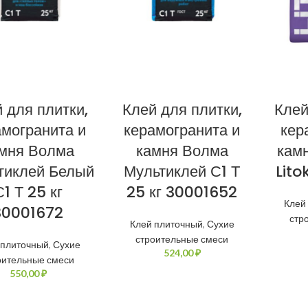
 для плитки,
Клей для плитки,
Клей
амогранита и
керамогранита и
кер
мня Волма
камня Волма
кам
тиклей Белый
Мультиклей С1 Т
Lito
С1 Т 25 кг
25 кг 30001652
Клей
30001672
стр
Клей плиточный
,
Сухие
строительные смеси
 плиточный
,
Сухие
₽
оительные смеси
₽