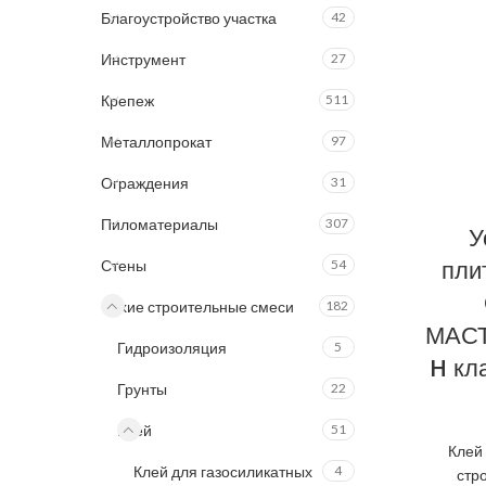
Благоустройство участка
42
Инструмент
27
Крепеж
511
Металлопрокат
97
Ограждения
31
Пиломатериалы
307
У
пли
Стены
54
Сухие строительные смеси
182
МАСТ
Гидроизоляция
5
H кла
Грунты
22
Клей
51
Клей
Клей для газосиликатных
4
стр