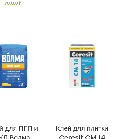
₽
й для ПГП и
Клей для плитки
КЛ Волма
Ceresit CM 14