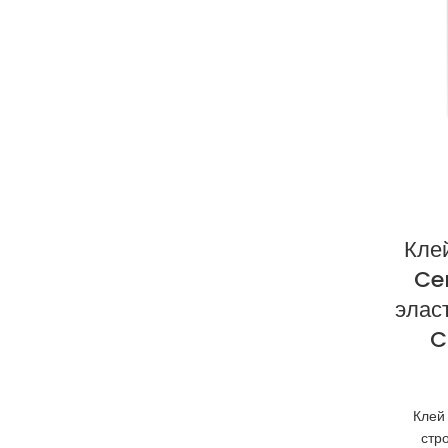
Кле
Ce
элас
C
Клей
стр