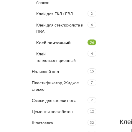
блоков
Клей для ГКЛ / ГВЛ
2
Клей для стеклохолста и
6
ПВА
Клей плиточный
36
Клей
4
теплоизоляционный
Наливной пол
15
Пластификатор, Жидкое
7
стекло
Смеси для стяжки пола
2
Цемент и пескобетон
12
Кле
Шпатлевка
32