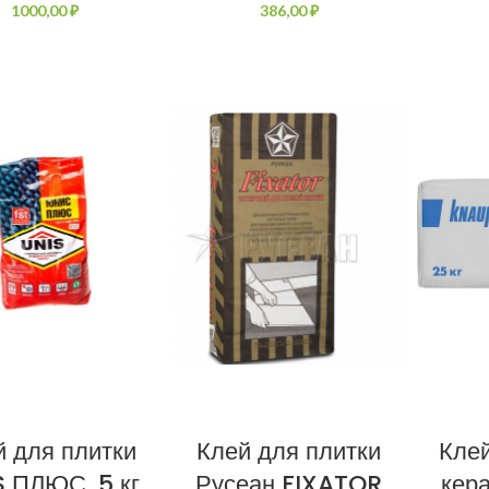
₽
₽
й для плитки
Клей для плитки
Клей
 ПЛЮС, 5 кг
Русеан FIXATOR
кер